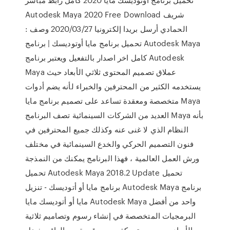
Autodesk Maya 2020 Free Download شريف
الحمادي أرسل بريدا إلكترونيا 2020/03/27 وصف :
تحميل برنامج مايا أوتوديسك | برنامج Autodesk Maya
كامل اخر اصدار بالتفعيل ويعتبر برنامج Autodesk
Maya عملاق تصميم المحتوى ثلاثي الأبعاد حيث
يستخدمه الكثير من المحترفين والخبراء لأنه يضم أدوات
متخصصة ومعقدة تساعد على تصميم برنامج مايا Maya
العديد من الشركات السينمائية تصف البرنامج Maya بأنه
النظام الذي لا غنى عنه وكذلك جميع المحترفين في
فنون التصميم الحركي والخدع السينمائية في مختلف
ورش العمل العالمية ، فهذا البرنامج يمكنك من النمذجة
تحميل Autodesk Maya 2018.2 Update تحميل
برنامج مايا أو أتوديسك - تنزيل Autodesk Maya برنامج
مايا أو أتوديسك مايا Autodesk Maya واحد من أفضل
البرمجيات المتخصصة في إنشاء رسوم وتصاميم ثلاثية
الأبعاد و رسوم متحركة و صور قريبة من الواقع بفضل