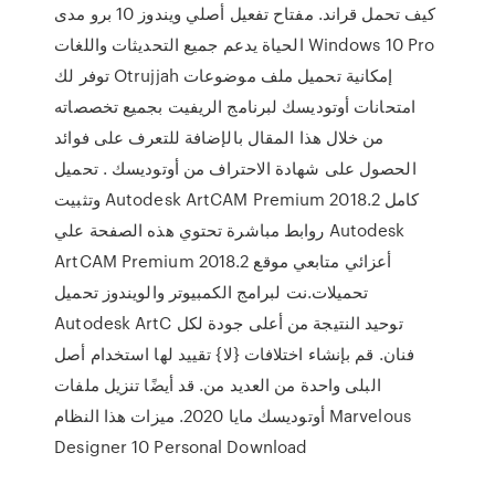
كيف تحمل قراند. مفتاح تفعيل أصلي ويندوز 10 برو مدى
الحياة يدعم جميع التحديثات واللغات Windows 10 Pro
توفر لك Otrujjah إمكانية تحميل ملف موضوعات
امتحانات أوتوديسك لبرنامج الريفيت بجميع تخصصاته
من خلال هذا المقال بالإضافة للتعرف على فوائد
الحصول على شهادة الاحتراف من أوتوديسك . تحميل
وتثبيت Autodesk ArtCAM Premium 2018.2 كامل
روابط مباشرة تحتوي هذه الصفحة علي Autodesk
ArtCAM Premium 2018.2 أعزائي متابعي موقع
تحميلات.نت لبرامج الكمبيوتر والويندوز تحميل
Autodesk ArtC توحيد النتيجة من أعلى جودة لكل
فنان. قم بإنشاء اختلافات {لا} تقييد لها استخدام أصل
البلى واحدة من العديد من. قد أيضًا تنزيل ملفات
أوتوديسك مايا 2020. ميزات هذا النظام Marvelous
Designer 10 Personal Download