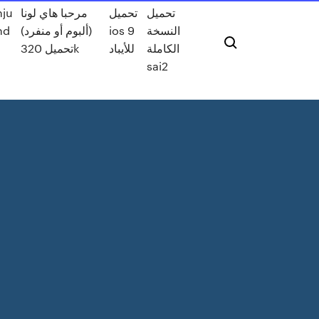
تحميل
تحميل
مرحبا هاي لونا
hd
(ألبوم أو منفرد)
ios 9
النسخة
الكاملة
للأيباد
تحميل 320k
sai2