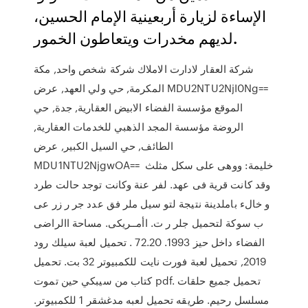
الإساءة لزيارة أربعينية الإمام الحسين،
لديهم مخدرات ويتعاطون الخمور.
شركة العقار لادارت الاملاك شركة شخص واحد, مكة
المكرمة, حي ولي العهد, عرض MDU2NTU2NjI0Ng==
الموقع مؤسسة الفضاء الابيض العقارية, جدة, حي
الروضة مؤسسة المجد الذهبي للخدمات العقارية,
الطائف, حي السيل الكبير, عرض
MDU1NTU2NjgwOA== خليمة: ووهى على سكل مثلث
وقد كانت قرية فى عهد. لفر عنة وكانت توجد حالت طرد
و خالء باملدينة نتيجة لتو سيل ملر فق عدد جر ر زر عى
ب سوكة لتحميل جلر ر ت. اأمــريكى. مساحة االراضى
الفضاء داخل حيز 1993. 72.20 . تحميل لعبة سيلك رود
2019, تحميل لعبة فورت نايت للكمبيوتر 32 بت. تحميل
كتاب من سيبكي حين تموت pdf. تحميل جميع حلقات
مسلسل رحيم. طريقه تحميل لعبه مدغشقر 1 للكمبيوتر.