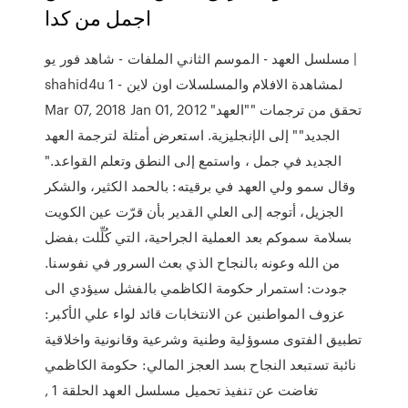
اجمل من كدا
مسلسل العهد - الموسم الثاني الملفات - شاهد فور يو |
shahid4u لمشاهدة الافلام والمسلسلات اون لاين - 1
Mar 07, 2018 Jan 01, 2012 "تحقق من ترجمات ""العهد
الجديد"" إلى الإنجليزية. استعرض أمثلة لترجمة العهد
الجديد في جمل ، واستمع إلى النطق وتعلم القواعد."
وقال سمو ولي العهد في برقيته: بالحمد الكثير، والشكر
الجزيل، أتوجه إلى العلي القدير بأن قرّت عين الكويت
بسلامة سموكم بعد العملية الجراحية، التي كُلِّلت بفضل
من الله وعونه بالنجاح الذي بعث السرور في نفوسنا.
جودت: استمرار حكومة الكاظمي بالفشل سيؤدي الى
عزوف المواطنين عن الانتخابات قائد لواء علي الأكبر:
تطبيق الفتوى مسوؤلية وطنية وشرعية وقانونية واخلاقية
نائبة تستبعد النجاح بسد العجز المالي: حكومة الكاظمي
تغاضت عن تنفيذ تحميل مسلسل العهد الحلقة 1 ,