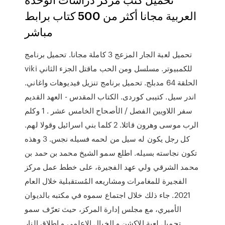
العربية مجانا أكثر من 500 كتاب برابط
مباشر
تحميل لعبة الجار المزعج 3 كاملة مجانا. تحميل برنامج
viki للكمبيوتر. مسلسل ومن الحب ماقتل الجزء الثاني
الحلقة 64 مدبلج. تحميل برنامج تنزيل فيديوهات واغاني.
اندر سيل. كتيبى كوردى. الكتاب المقدس - العهد القديم
سفر اللاويين الفصل / الأصحاح الخامس عشر . 1 وكلم
الرب موسى وهرون قائلا. 2 كلما بني اسرائيل وقولا لهم.
كل رجل يكون له سيل من لحمه فسيله نجس. 3 وهذه
تكون نجاسته بسيله. اطلع سمو الشيخ محمد بن حمد بن
محمد الشرقي ولي عهد الفجيرة، على خطط عمل مركز
الفجيرة للمغامرات ومشاريعه المُستقبلية خلال العام
2021. جاء ذلك خلال اجتماع سموه في مكتبه بالديوان
الأميري، مع مجلس إدارة المركز، حيث تعرّف سمو
تحميل لعبة الاكشن و الخيال الاعلمي و اطلاق النار