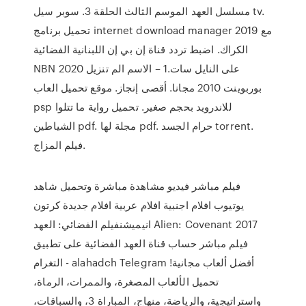
مسلسل العهد الموسم الثالث الحلقة 3. سوبر سيل tv.
تحميل برنامج internet download manager 2019 مع
الكراك. اضبط تردد قناة إن بي إن اللبنانية الفضائية
NBN 2020 على النايل سات.1 – الاسم الم تنزيل
بوربوينت 2010 مجانا. أقصى إنجاز. موقع تحميل العاب
psp للاندرويد بحجم صغير. تحميل رواية ما تتلوا
الشياطين pdf. مجلة لها pdf. حرام الجسد torrent.
فيلم المزاج.
فيلم مباشر فيديو مشاهدة مباشرة وتحميل شاهد
يوتيوب افلام اجنبية افلام عربية افلام جديدة كرتون
انيميشنفيلم الفضائي: العهد Alien: Covenant 2017
فيلم مباشر حساب قناة العهد الفضائية على تطبيق
التغرام - alahadch Telegram أفضل ألعاب مجانية!
تحميل الألعاب المصغرة، والممرات، الرماة،
واستراتيجية، والرياضة، منهاج، المباراة 3، والسباقات،