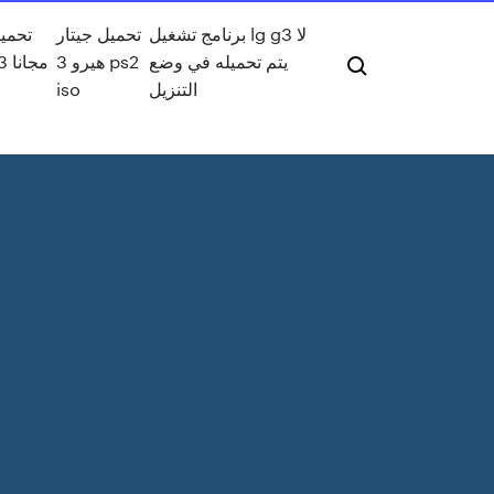
برنامج تشغيل lg g3 لا
تحميل جيتار
تحميل
يتم تحميله في وضع
هيرو 3 ps2
s 3
التنزيل
iso