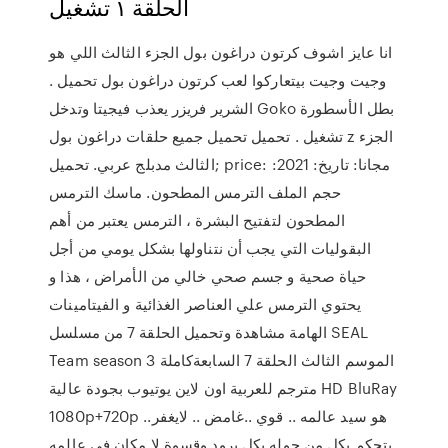
الحلقة ١ تشغيل
انا عايز اشوف كرتون دراغون بول الجزء الثالث اللي هو
وجيت وجيت بيتعاركوا لعب كرتون دراغون بول تحميل .
الشرير فريزر يعذب فيجيتا وتدخل Goko بطل الأسطورة
تشغيل . تحميل تحميل جميع حلقات دراغون بول z الجزء
الثالث مدبلج عربي. تحميل; price: مجانا: تاريخ: 2021:
حجم الملف الترمس المطحون. ماسك الترمس
المطحون لتفتيح البشرة ، الترمس يعتبر من أهم
البقوليات التي يجب أن نتناولها بشكل يومي من أجل
حياة صحية و جسم صحي خالي من الأمراض ، هذا و
يحتوي الترمس علي العناصر الغذائية و الفيتامينات
الهامة مشاهدة وتحميل الحلقة 7 من مسلسل SEAL
Team season 3 الموسم الثالث الحلقة 7 السابعةكاملة
مترجم للعربية اون لاين يوتيوب بجودة عالية HD BluRay
1080p+720p هو سيد عالمه .. قوي ..غامض .. لايغفر..
يتحكم بكل من حوله بكل برود وقسوة لا مكان في عالمه