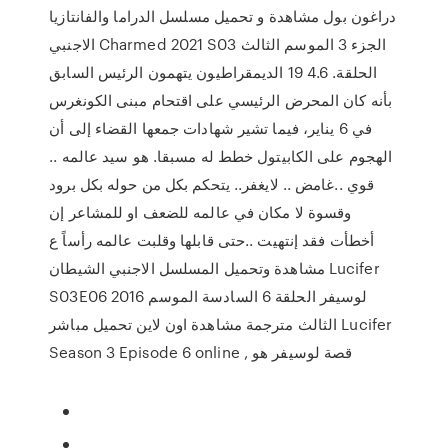
دراغون بول مشاهدة و تحميل مسلسل الدراما والفانتازيا
الاجنبي Charmed 2021 S03 الجزء 3 الموسم الثالث
الحلقة. 4.6 19 الديمقراطيون يتهمون الرئيس السابق
بأنه كان المحرض الرئيسي على اقتحام مبنى الكونغرس
في 6 يناير، فيما تشير شهادات جمعها القضاء إلى أن
الهجوم على الكابيتول خطط له مسبقا. هو سيد عالمه ..
قوي ..غامض .. لايغفر.. يتحكم بكل من حوله بكل برود
وقسوة لا مكان في عالمه للضعف او للمشاعر إن
أخطأت فقد إنتهيت ..حتى قابلها وقلبت عالمه رأساً ع
مشاهدة وتحميل المسلسل الاجنبي الشيطان Lucifer
S03E06 2016 لوسيفر الحلقة 6 السادسة الموسم
الثالث مترجمة مشاهدة اون لاين تحميل مباشر Lucifer
Season 3 Episode 6 online , قصة لوسيفر هو