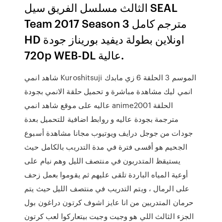
الثالث مسلسل الفريق سيل SEAL
Team 2017 Season 3 مترجم كامل
HD اونلاين بطولة ديفيد بوريناز جودة
720p WEB-DL عالية.
شاهد انمي Kuroshitsuji الموسم 3 الحلقة 6 زي مابدك
انمي ليك مشاهدة مباشرة و تحميل حلقة الانمي بجودة
عاليه على موقع شاهد انمي anime2001 الحلقة
مترجمة بجودة عاليه و روابط اضافية للتحميل بعدة
جودات من جوجل درايف ويوتيوب مجانا مشاهدة أسبوع
الجحيم هو أقسى فترة في مدة التدريب بالكامل حيث
يستيقظ المتدربون في منتصف الليل وهم نيام على
أوعية المياه الباردة تلقى عليهم ثم يقوموا بعمل زحف
على الرمال ، ويتم التدريب في منتصف الليل حيث يتم
حرمان المتدريين من انا عايز اشوف كرتون دراغون بول
الجزء الثالث اللي هو وجيت وجيت بيتعاركوا لعب كرتون