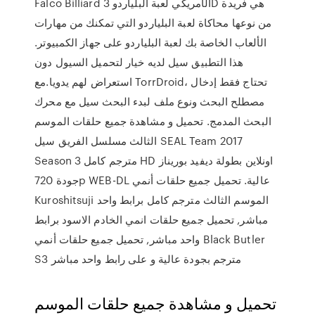
Falco Billiard الأمريكي لعبة البلياردو 3D هي فريدة
من نوعها محاكاة لعبة البلياردو التي تمكنك من مهارات
الألعاب الخاصة بك لعبة البلياردو على جهاز الكمبيوتر.
هذا التطبيق سيل لديه خيار لتحميل السيول دون
استعراض لهم يدويا.مع TorrDroid، تحتاج فقط إدخال
مصطلح البحث ونوع ملف لبدء البحث سيل مع محرك
البحث المدمج. تحميل و مشاهدة جميع حلقات الموسم
الثالث مسلسل الفريق سيل SEAL Team 2017
Season 3 مترجم كامل HD اونلاين بطولة ديفيد بوريناز
جودة 720p WEB-DL عالية. تحميل جميع حلقات أنمي
Kuroshitsuji الموسم الثالث مترجم كامل برابط واحد
مباشر, تحميل جميع حلقات انمي الخادم الاسود برابط
واحد مباشر, تحميل جميع حلقات أنمي Black Butler
S3 مترجم بجودة عالية و على رابط واحد مباشر
تحميل و مشاهدة جميع حلقات الموسم