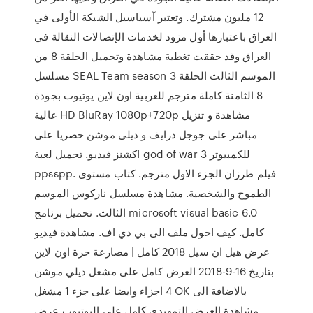
12 مليون مشترك. وتعتبر آسياسيل الشبكة الأولى في
العراق باعتبارها أول مزود لخدمات الإتصالات النقالة في
العراق وقد حققت تغطية مشاهدة وتحميل الحلقة 8 من
مسلسل SEAL Team season 3 الموسم الثالث الحلقة
8 الثامنة كاملة مترجم للعربية اون لاين يوتيوب بجودة
عالية HD BluRay 1080p+720p مشاهدة و تنزيل
مباشر على جوجل درايف و ديلى موشن حصريا على
اكشنز فيديو. تحميل لعبة god of war 3 للكمبيوتر
ppsspp. فيلم طرزان الجزء الاول مترجم. كتاب مستوى
الطموح والشخصية. مشاهدة مسلسل ناركوس الموسم
الثالث. تحميل برنامج microsoft visual basic 6.0
كامل. كيف احول ملف الى بي دي اف. مشاهدة فيديو
عرض هيل ان سيل 2018 كامل | مصارعة حرة اون لاين
بتاريخ 16-9-2018 العرض كامل على مشغل ديلي موشن
4 اجزاء وايضا على جزء 1 مشغل OK بالاضافة الى
مشاهدة العرض التمهيدي كامل على اليوتيوب عرض