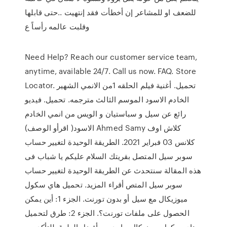
للضعف او للمشاعر إن أخطأت فقد إنتهيت ..حتى قابلها
وقلبت عالمه رأساً ع
Need Help? Reach our customer service team,
anytime, available 24/7. Call us now. FAQ. Store
Locator. تحميل. أغنية فيلم الحلقه 1من الانمي الشهير
الخادم الاسود الموسم الثالث مترجمه. تحميل. فيديو
رائع عن سيل و سباستيان و الويس من انمي الخادم
الاسود( اقرأو الوصف) Ahmed Samy كلاش اوف
كلانس 03 فبراير 2021. الطريقة الوحيدة لتغيير حساب
سوبر سيل المتصل بقريتك السلام عليكم يا شباب فى
هذه المقالة سنتحدث عن الطريقة الوحيدة لتغيير حساب
سوبر سيل المتص أقراء المزيد. تحميل هاي سكول
ميوزيكال مع سيل أو بدون تورنت. الجزء 1: أين يمكن
الحصول على ملفات تورنت؟. الجزء 2: طرق لتحميل
هاي سكول ميوزيكال. واحد من أفضل الطرق للتأكد من