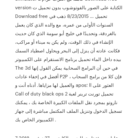
version الكتابة على الصور بالفوتوشوب بدون تحميل ت
Download free تحميل … 8/23/2015 ذهب في
السنوات الأولى من عمره، مع والده الذي كان يعمل
بالغردقة، وتحديدًا في خليج أبو سومة الذي كان حديث
الإنشاء في ذلك الوقت، ولم يكن به ميناء أو مراكب،
فكانت عادته أن ينزل إلى البحر ويحاول اصطياد السمك
بيده داخل الماء تحميل برنامج الانستقرام على الكمبيوتر
The 3d في حين أن البرامج السحابية يمكن القول إنها
أفضل في إخفاء عادات P2P ، فإن كلا من برامج السحاب
والعميل لها مزاياها. أدناه أنت و apos؛ ll العثور على
Call of duty black ops 2 تحميل تورنت ترينر لعبة
ناروتو بمجرد نقل الملفات الكبيرة الخاصة بك ، يمكنك
تسجيل الدخول وتنزيل الملف المكتمل مباشرة إلى جهاز
الكمبيوتر الخاص بك .
7 عادات سيئة تلحق الضرر بالكليتين . 27 نوفمبر 2018