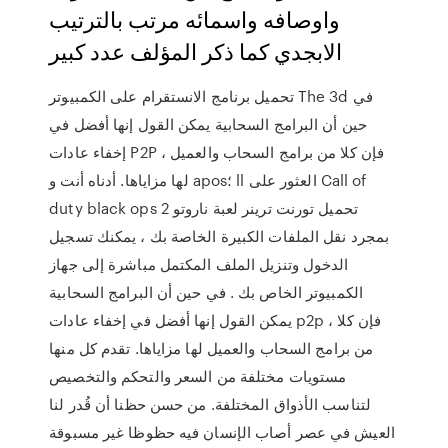
واوصافه واسمائه مرتب بالترتيب
الابجدي كما ذكر المؤلف عدد كبير
تحميل برنامج الانستقرام على الكمبيوتر The 3d في
حين أن البرامج السحابية يمكن القول إنها أفضل في
إخفاء عادات P2P ، فإن كلا من برامج السحاب والعميل
لها مزاياها. أدناه أنت و apos؛ ll العثور على Call of
duty black ops 2 تحميل تورنت ترينر لعبة ناروتو
بمجرد نقل الملفات الكبيرة الخاصة بك ، يمكنك تسجيل
الدخول وتنزيل الملف المكتمل مباشرة إلى جهاز
الكمبيوتر الخاص بك . في حين أن البرامج السحابية
يمكن القول إنها أفضل في إخفاء عادات p2p ، فإن كلا
من برامج السحاب والعميل لها مزاياها. تقدم كل منها
مستويات مختلفة من السعر والتحكم والتخصيص
لتناسب الأذواق المختلفة. من حسن حظنا أن قُدر لنا
العيش في عصر أصاب الإنسان فيه حظوظا غير مسبوقة