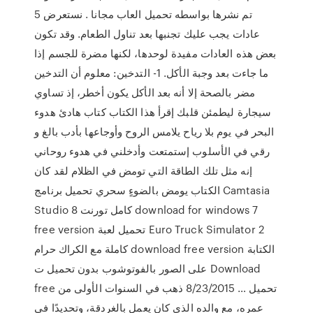
تم نشرها بواسطه تحميل العاب مجانا . نستعرض 5
عادات يجب عليك تجنبها بعد تناول الطعام. وقد تكون
بعض هذه العادات مفيدة لوحدها، لكنها مضرة للجسم إذا
ما جاءت بعد وجبة الأكل. 1- التدخين: معلوم أن التدخين
مضر بالصحة إلا أنه بعد الأكل يكون أخطر، إذ تساوي
سيجارة ليطمئن قلبك إقرأ هذا الكتاب كتاب هادئ هدوء
البحر في يوم بلا رياح يلامس الروح وأوجاعها بأدب بالغ و
رقي في الأسلوب إستمتعت وأدخلني في هدوء روحاني
إنه مثل تلك الطاقة التي تومض في الظلام لقد كان
الكتاب يومض بالضوءٍ سحري تحميل برنامج Camtasia
Studio 8 كامل تورنت download for windows 7
free version تحميل لعبة Euro Truck Simulator 2
كاملة مع الكراك حرام download free version الكتابة
على الصور بالفوتوشوب بدون تحميل ت Download
free تحميل … 8/23/2015 ذهب في السنوات الأولى من
عمره، مع والده الذي كان يعمل بالغردقة، وتحديدًا في