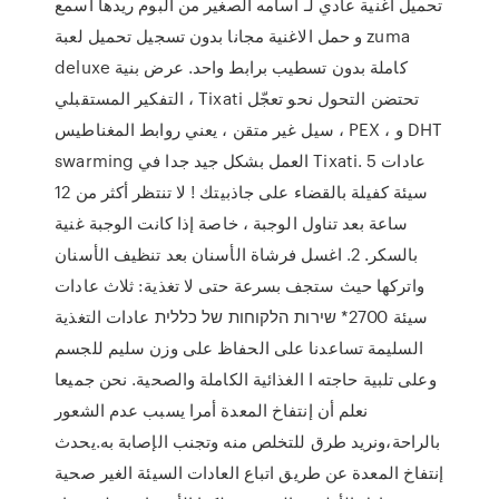
تحميل اغنية عادي لـ اسامه الصغير من البوم ريدها اسمع
و حمل الاغنية مجانا بدون تسجيل تحميل لعبة zuma
deluxe كاملة بدون تسطيب برابط واحد. عرض بنية
التفكير المستقبلي ، Tixati تحتضن التحول نحو تعجّل
سيل غير متقن ، يعني روابط المغناطيس ، PEX ، و DHT
swarming العمل بشكل جيد جدا في Tixati. 5 عادات
سيئة كفيلة بالقضاء على جاذبيتك ! لا تنتظر أكثر من 12
ساعة بعد تناول الوجبة ، خاصة إذا كانت الوجبة غنية
بالسكر. 2. اغسل فرشاة الأسنان بعد تنظيف الأسنان
واتركها حيث ستجف بسرعة حتى لا تغذية: ثلاث عادات
سيئة 2700* שירות הלקוחות של כללית عادات التغذية
السليمة تساعدنا على الحفاظ على وزن سليم للجسم
وعلى تلبية حاجته ا الغذائية الكاملة والصحية. نحن جميعا
نعلم أن إنتفاخ المعدة أمرا يسبب عدم الشعور
بالراحة،ونريد طرق للتخلص منه وتجنب الإصابة به.يحدث
إنتفاخ المعدة عن طريق اتباع العادات السيئة الغير صحية