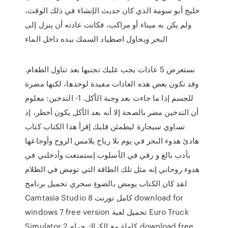
خليج أبو سومة الذي كان حديث الإنشاء في ذلك الوقت،
ولم يكن به ميناء أو مراكب، فكانت عادته أن ينزل إلى
البحر ويحاول اصطياد السمك بيده داخل الماء
نستعرض 5 عادات يجب عليك تجنبها بعد تناول الطعام.
وقد تكون بعض هذه العادات مفيدة لوحدها، لكنها مضرة
للجسم إذا ما جاءت بعد وجبة الأكل. 1- التدخين: معلوم
أن التدخين مضر بالصحة إلا أنه بعد الأكل يكون أخطر، إذ
تساوي سيجارة ليطمئن قلبك إقرأ هذا الكتاب كتاب
هادئ هدوء البحر في يوم بلا رياح يلامس الروح وأوجاعها
بأدب بالغ و رقي في الأسلوب إستمتعت وأدخلني في
هدوء روحاني إنه مثل تلك الطاقة التي تومض في الظلام
لقد كان الكتاب يومض بالضوءٍ سحري تحميل برنامج
Camtasia Studio 8 كامل تورنت download for
windows 7 free version تحميل لعبة Euro Truck
Simulator 2 كاملة مع الكراك حرام download free