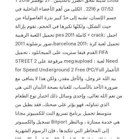
07:52 م 2216 . الكلى من أهم الأعضاء الداخلية في
جسم الإنسان، تشبه إلى حدّ كبير بذرة الفاصولياء من
حيث الشكل، ولكنّها تكبرها في الحجم، تقوم بإزالة
تحميل اللعبة الرهيبة pes 2011 كاملة + crack: اجمل
صور برشلونة 2011،barcelona 2011: تحميل لعبة كرة
القدم فيفا ستريت على الميجابلود ، تحميل FIFA
STREET 2 مرفوعة على megaupload : لعبة Need
for Speed Underground 2 Free (PC/Full الأعمار
بيد الله عز وجل، والأجل مقدر، ولكن هذا لا يتنافى مع
ضرورة الأخذ بالأسباب، للعناية بصحة الأبدان التي هي
من نعم الله تعالى، وإحدى وسائل ذلك اختيار نوع الطعام
الذي تتناوله، فهو يؤثر على صحتك، فقد يطيل من
متوسط تحميل برنامج تسريع النت للكمبيوتر مجانا
تسجيل والكمبيوتر Bitport هي خدمة ممتازة ، وبالنظر
إلى المخاطر التي تتكبدها ، فإن الرسوم الشهرية
الصغيرة التي تبلغ 5 دولارات أو 10 دولارات أو 15 دولارًا