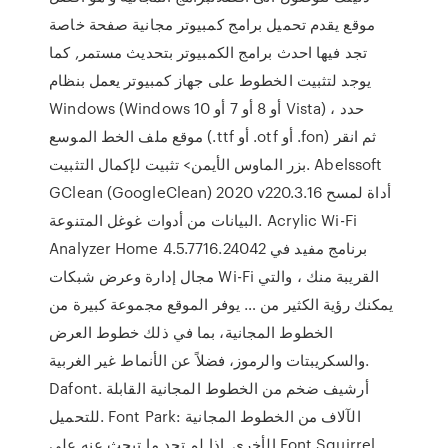
موقع يقدم تحميل برامج كمبيوتر مجانية صفحة خاصة
تجد فيها احدث برامج الكمبيوتر بتحديث مستمر, كما
يوجد لتثبيت الخطوط على جهاز كمبيوتر يعمل بنظام
Windows (Windows 10 أو 8 أو 7 أو Vista) ، حدد
موقع ملف الخط الموسع (.ttf أو .otf أو .fon) ثم انقر
بزر الماوس الأيمن> تثبيت لإكمال التثبيت. Abelssoft
GClean (GoogleClean) 2020 v220.3.16 أداة لمسح
البيانات من أدوات غوغل المتنوعة. Acrylic Wi-Fi
Analyzer Home 4.5.7716.24042 برنامج مفيد في
مجال إدارة وعرض شبكات Wi-Fi القريبة منك ، والتي
يمكنك رؤية الكثير من … يوفر الموقع مجموعة كبيرة من
الخطوط المجانية، بما في ذلك خطوط العرض
والسكريبتات والرموز، فضلاً عن الأنماط غير الغربية.
Dafont. أرشيف ضخم من الخطوط المجانية القابلة
للتحميل. Font Park: الآلاف من الخطوط المجانية
الأخرى. إذا لم تجد ما تبحث عنه على Font Squirrel