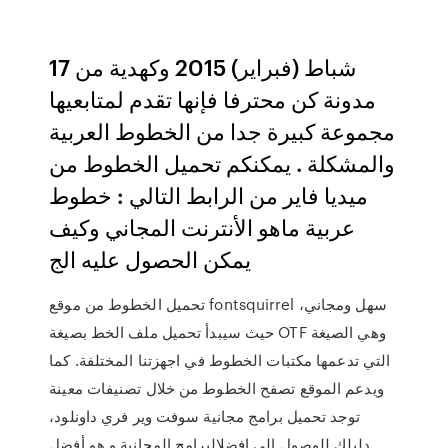
17 شباط (فبراير) 2015 وكهدية من
مدونة كن محترفا فإنها تقدم لمتابعيها
مجموعة كبيرة جدا من الخطوط العربية
والمشكلة . يمكنكم تحميل الخطوط من
ميديا فاير من الرابط التالي : خطوط
عربية ماهو الأنترنت المجاني وكيف
يمكن الحصول عليه الج
تحميل الخطوط من موقع fontsquirrel سهل ومجاني،
حيث سيبدأ تحميل ملف الخط بصيغة OTF وهي الصيغة
التي تدعمها مكتبات الخطوط في اجهزتنا المختلفة. كما
ويدعم الموقع تصفح الخطوط من خلال تصنيفات معينة
توجد تحميل برامج مجانية سوفت وير فري داونلود،
دليلك للوصول الى افضلالبرامج المجانية و هو أفضل