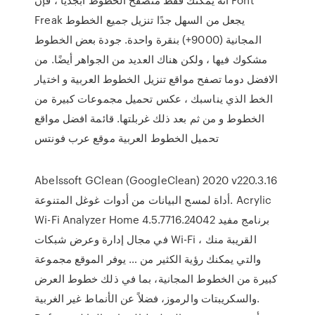
Freak يجعل من السهل جدًا تنزيل جميع الخطوط
المجانية (9000+) بنقرة واحدة. جودة بعض الخطوط
مشكوك فيها ، ولكن هناك العديد من الجواهر أيضًا. من
الافضل دوما تصفح مواقع تنزيل الخطوط العربية و اختيار
الخط الذي يناسبك ، عكس تحميل مجموعات كبيرة من
الخطوط و من ثم بعد ذلك غربلتها. قائمة افضل مواقع
تحميل الخطوط العربية موقع عرب فونتس
Abelssoft GClean (GoogleClean) 2020 v220.3.16
أداة لمسح البيانات من أدوات غوغل المتنوعة. Acrylic
Wi-Fi Analyzer Home 4.5.7716.24042 برنامج مفيد
في مجال إدارة وعرض شبكات Wi-Fi القريبة منك ،
والتي يمكنك رؤية الكثير من … يوفر الموقع مجموعة
كبيرة من الخطوط المجانية، بما في ذلك خطوط العرض
والسكريبتات والرموز، فضلاً عن الأنماط غير الغربية.