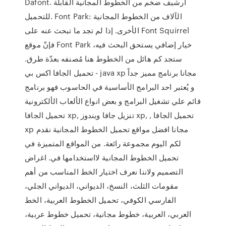
Dafont. أرشيف ضخم من الخطوط المجانية القابلة
للتحميل. Font Park: الآلاف من الخطوط المجانية
الأخرى. إذا لم تجد ما تبحث عنه على Font Squirrel
فإنّ موقع Font Park خيار إضافي يستحق البحث فيه،
ستجد كم هائل من الخطوط هنا مُصنفه بعدّة طرق.
تحميل الجافا اكس بي - java xp مجانا برنامج مميز جداً
و يُعتبر احد البرامج الأساسية في الحاسوب فهو برنامج
قائم علي تشغيل البرامج و بعض انواع الألعاب الألكترونية
تحميل الجافا xp, تنزيل جافا ويندوز xp, , تحميل الجافا
xp مجانا افضل مواقع تحميل الخطوط المجانية نقدم
لكم اليوم مجموعة رائعة. من المواقع المتميزة في
تحميل الخطوط المجانية لااستخدامها في. اغراض
التصميم ولاننا نعرف اختيار الخط المناسب من أهم
مقومات الثلث، النسخ، الديواني، الديواني الجلي،
الفارسي الكوفي، تحميل الخطوط العربية، الخط
العربي، العربية، خطوط مجانية، تحميل خطوط عربية،