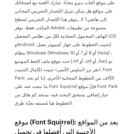
على موقع العاب ميزو مجانا. شارك اللعبة مع اصدقائك
على مواقع هل يمكن تنزيل الإصدار التجريبي المجاني
إلى هاتفي؟ لا، يتوفر هذا الإصدار التجريبي لسطح
المكتب فقط. توفر Adobe مجموعة من تطبيقات
الهاتف المحمول المجانية لكل من نظامي التشغيل iOS
وAndroid. لتثبيت الخطوط على جهاز كمبيوتر يعمل
بنظام Windows (Windows 10 أو 8 أو 7 أو Vista) ،
حدد موقع ملف الخط الموسع (.ttf أو .otf أو .fon) ثم
انقر بزر الماوس الأيمن> تثبيت لإكمال التثبيت. Font
Park: الآلاف من الخطوط المجانية الأخرى. إذا لم تجد
ما تبحث عنه على Font Squirrel فإنّ موقع Font Park
خيار إضافي يستحق البحث فيه، ستجد كم هائل من
الخطوط هنا مُصنفه بعدّة طرق.
موقع (Font Squirrel): يعد من المواقع
الأجنبية التي أُفضلها في تحميل